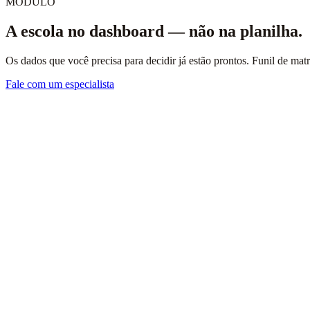
MÓDULO
A escola no dashboard — não na planilha.
Os dados que você precisa para decidir já estão prontos. Funil de matr
Fale com um especialista
Dados em lugares diferentes e em formatos diferentes.
Relatório chega com uma semana de atraso.
Coordenação e financeiro discutindo números diferentes.
Excel virando fonte da verdade frágil.