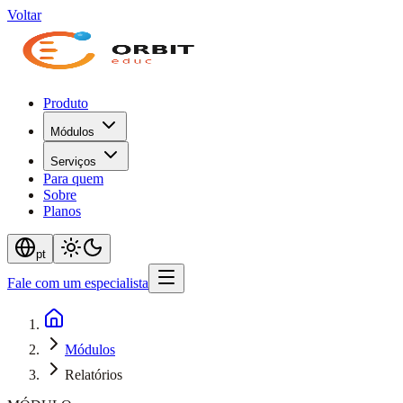
Voltar
Produto
Módulos
Serviços
Para quem
Sobre
Planos
pt
Fale com um especialista
Módulos
Relatórios