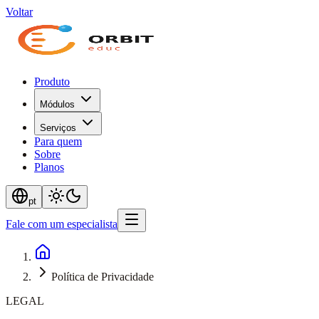
Voltar
Produto
Módulos
Serviços
Para quem
Sobre
Planos
pt
Fale com um especialista
Política de Privacidade
LEGAL