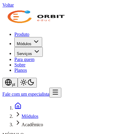
Voltar
Produto
Módulos
Serviços
Para quem
Sobre
Planos
pt
Fale com um especialista
Módulos
Acadêmico