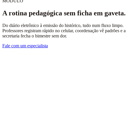
MÓDULO
A rotina pedagógica sem ficha em gaveta.
Do diário eletrônico à emissão do histórico, tudo num fluxo limpo.
Professores registram rápido no celular, coordenação vê padrões e a
secretaria fecha o bimestre sem dor.
Fale com um especialista
Diário em papel que ninguém lê depois.
Ocorrências em emails soltos.
Histórico escolar emitido à mão.
Coordenação descobrindo dificuldade tarde demais.