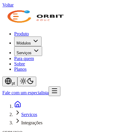
Voltar
Produto
Módulos
Serviços
Para quem
Sobre
Planos
pt
Fale com um especialista
Serviços
Integrações