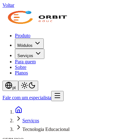
Voltar
Produto
Módulos
Serviços
Para quem
Sobre
Planos
pt
Fale com um especialista
Serviços
Tecnologia Educacional