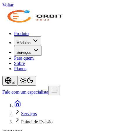
Voltar
Produto
Módulos
Serviços
Para quem
Sobre
Planos
pt
Fale com um especialista
Serviços
Painel de Evasão