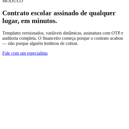
MÓDULO
Contrato escolar assinado de qualquer
lugar, em minutos.
Templates versionados, variáveis dinâmicas, assinatura com OTP e
auditoria completa. O financeiro começa porque o contrato acabou
— não porque alguém lembrou de cobrar.
Fale com um especialista
Contratos impressos, assinados e perdidos no caminho.
Versões antigas circulando sem ninguém saber.
Dificuldade de provar consentimento.
Delay entre aceite da matrícula e início da cobrança.