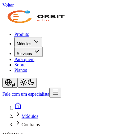
Voltar
Produto
Módulos
Serviços
Para quem
Sobre
Planos
pt
Fale com um especialista
Módulos
Contratos