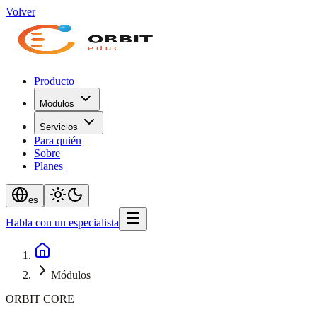
Volver
Producto
Módulos
Servicios
Para quién
Sobre
Planes
es
Habla con un especialista
Módulos
ORBIT CORE