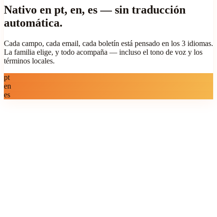
Nativo en pt, en, es — sin traducción
automática.
Cada campo, cada email, cada boletín está pensado en los 3 idiomas.
La familia elige, y todo acompaña — incluso el tono de voz y los
términos locales.
pt
en
es
TOTVS RM (Classis/Nómina) — canal oficial.
Google Workspace for Education — SSO y
sincronización.
CRM Rubeus, School Guardian, Educonnect,
AgendaEdu, Classapp.