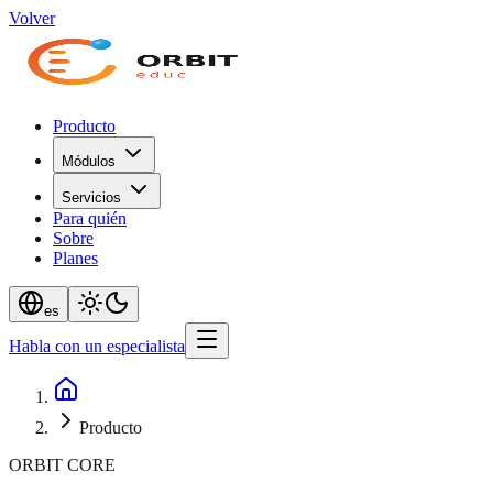
Volver
Producto
Módulos
Servicios
Para quién
Sobre
Planes
es
Habla con un especialista
Producto
ORBIT CORE