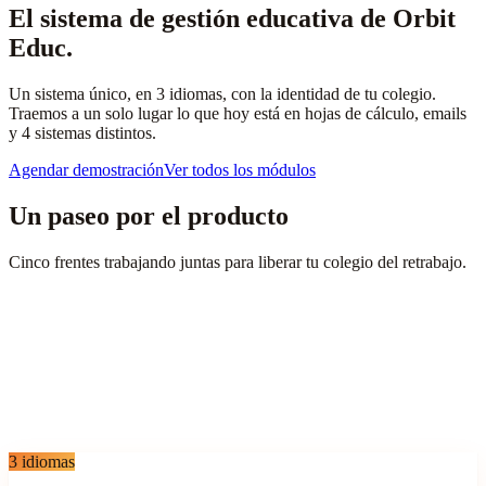
El sistema de gestión educativa de Orbit
Educ.
Un sistema único, en 3 idiomas, con la identidad de tu colegio.
Traemos a un solo lugar lo que hoy está en hojas de cálculo, emails
y 4 sistemas distintos.
Agendar demostración
Ver todos los módulos
Un paseo por el producto
Cinco frentes trabajando juntas para liberar tu colegio del retrabajo.
Admisiones
Financiero
Académico
Comunicación
Gestión
Del interés al contrato firmado.
Landing page de captación, formulario de matrícula en 4 pasos,
carga de documentos, aprobación con un clic y contrato digital con
OTP.
3 idiomas