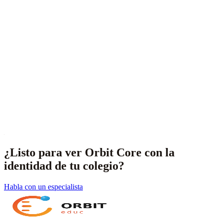
Pasarelas Iugu, Vindi, Asaas + CNAB de los principales
bancos.
Active Directory, Microsoft 365, LMS Moodle/Canvas.
Cifrado en tránsito y en reposo.
Logs auditables y retención configurable.
DPO designado, base legal explícita, canal del titular.
SSO y autenticación fuerte.
Datos aislados por colegio — nunca se mezclan.
¿Listo para ver Orbit Core con la
identidad de tu colegio?
Habla con un especialista