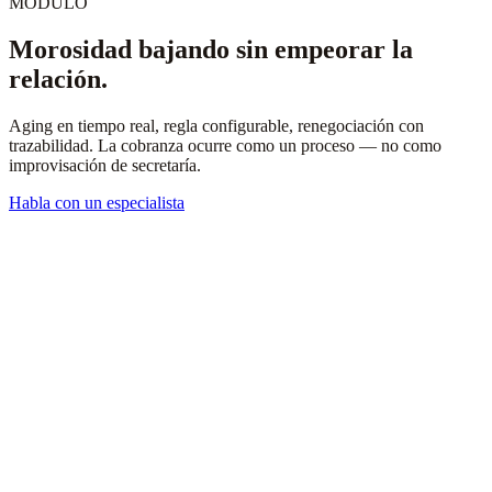
MÓDULO
Morosidad bajando sin empeorar la
relación.
Aging en tiempo real, regla configurable, renegociación con
trazabilidad. La cobranza ocurre como un proceso — no como
improvisación de secretaría.
Habla con un especialista
Cobranza reactiva, solo cuando la familia llama.
Sin visibilidad del aging de las cuotas.
Renegociaciones por WhatsApp sin registro.
Multa e intereses aplicados de forma distinta por cada
persona.